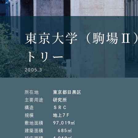
東京大学（駒場Ⅱ
トリー
2005.3
所在地
東京都目黒区
主要用途
研究所
構造
ＳＲＣ
規模
地上7Ｆ
敷地面積
97,019㎡
建築面積
685㎡