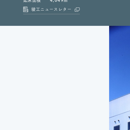
延床面積
4,049㎡
竣工ニュースレター