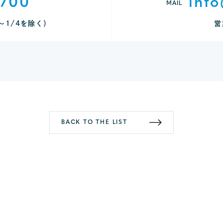
9700
info
MAIL
9～1/4を除く）
営
BACK TO THE LIST