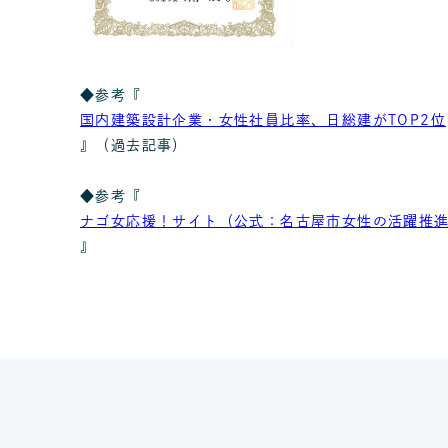
◆参考『
国内建築設計企業・女性社員比率、日総建がTOP2位
』（過去記事）
◆参考『
ナゴ女応援！サイト（公式：名古屋市女性の活躍推
』