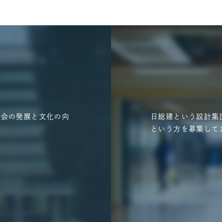
社会の発展と文化の向
日総建という設計集
という方を募集して